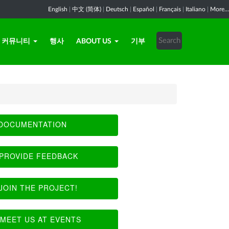
English
|
中文 (简体)
|
Deutsch
|
Español
|
Français
|
Italiano
|
More...
커뮤니티
행사
ABOUT US
기부
DOCUMENTATION
PROVIDE FEEDBACK
JOIN THE PROJECT!
MEET US AT EVENTS