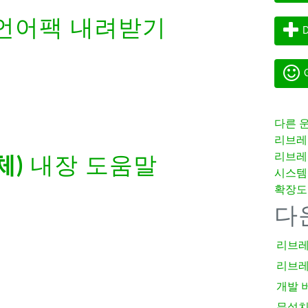
언어팩 내려받기
D
G
다른 
리브레
리브레
체)
내장 도움말
시스템
확장도
다
리브레
리브레
개발 
무설치