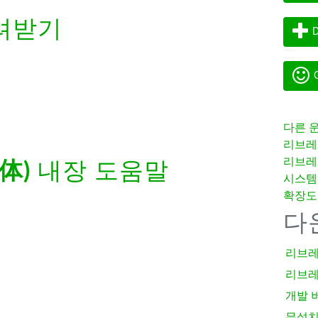
려받기
D
G
다른 
리브레
리브레
体)
내장 도움말
시스템
확장도
다
리브레
리브레
개발 
무설치