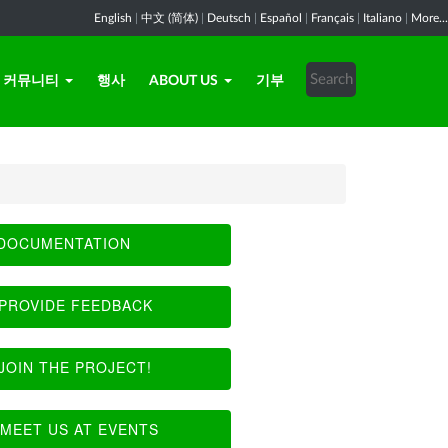
English
|
中文 (简体)
|
Deutsch
|
Español
|
Français
|
Italiano
|
More...
커뮤니티
행사
ABOUT US
기부
DOCUMENTATION
PROVIDE FEEDBACK
JOIN THE PROJECT!
MEET US AT EVENTS