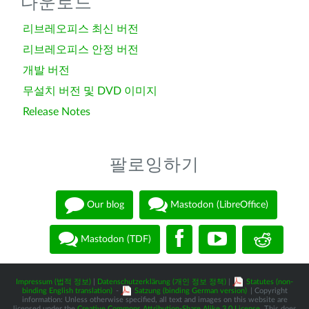
다운로드
리브레오피스 최신 버전
리브레오피스 안정 버전
개발 버전
무설치 버전 및 DVD 이미지
Release Notes
팔로잉하기
Our blog
Mastodon (LibreOffice)
Mastodon (TDF)
Impressum (법적 정보)
|
Datenschutzerklärung (개인 정보 정책)
|
Statutes (non-
binding English translation)
-
Satzung (binding German version)
| Copyright
information: Unless otherwise specified, all text and images on this website are
licensed under the
Creative Commons Attribution-Share Alike 3.0 License
. This does