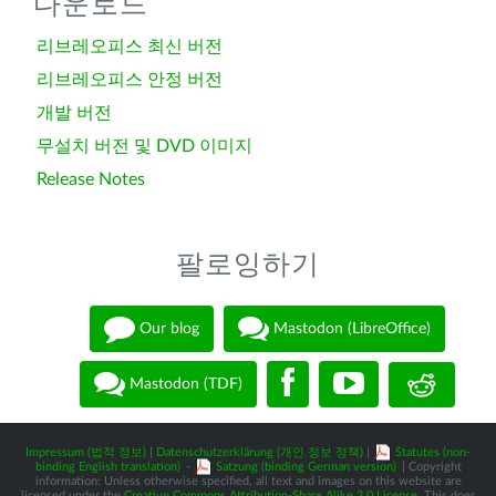
다운로드
리브레오피스 최신 버전
리브레오피스 안정 버전
개발 버전
무설치 버전 및 DVD 이미지
Release Notes
팔로잉하기
Our blog
Mastodon (LibreOffice)
Mastodon (TDF)
Impressum (법적 정보)
|
Datenschutzerklärung (개인 정보 정책)
|
Statutes (non-
binding English translation)
-
Satzung (binding German version)
| Copyright
information: Unless otherwise specified, all text and images on this website are
licensed under the
Creative Commons Attribution-Share Alike 3.0 License
. This does