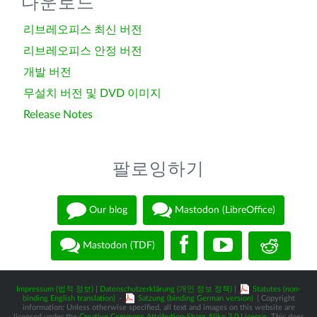
다운로드
리브레오피스 최신 버전
리브레오피스 안정 버전
개발 버전
무설치 버전 및 DVD 이미지
Release Notes
팔로잉하기
Our blog
Mastodon (LibreOffice)
Mastodon (TDF)
Impressum (법적 정보)
|
Datenschutzerklärung (개인 정보 정책)
|
Statutes (non-
binding English translation)
-
Satzung (binding German version)
| Copyright
information: Unless otherwise specified, all text and images on this website are
licensed under the
Creative Commons Attribution-Share Alike 3.0 License
. This does