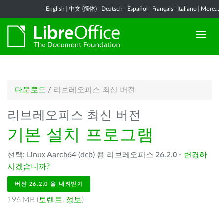
English
|
中文 (简体)
|
Deutsch
|
Español
|
Français
|
Italiano
|
More...
다운로드
/
리브레오피스 최신 버전
리브레오피스 최신 버전
기본 설치 프로그램
선택: Linux Aarch64 (deb) 용 리브레오피스 26.2.0 -
변경하
시겠습니까?
버전 26.2.0 을 내려받기
196 MB (
토렌트
,
정보
)