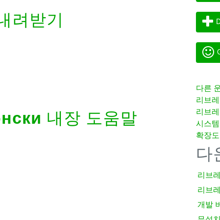
내려받기
D
G
다른 
리브레
리브레
онски
내장 도움말
시스템
확장도
다
리브레
리브레
개발 
무설치