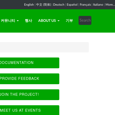
English
|
中文 (简体)
|
Deutsch
|
Español
|
Français
|
Italiano
|
More...
커뮤니티
행사
ABOUT US
기부
DOCUMENTATION
PROVIDE FEEDBACK
JOIN THE PROJECT!
MEET US AT EVENTS