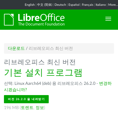
English
|
中文 (简体)
|
Deutsch
|
Español
|
Français
|
Italiano
|
More...
다운로드
/
리브레오피스 최신 버전
리브레오피스 최신 버전
기본 설치 프로그램
선택: Linux Aarch64 (deb) 용 리브레오피스 26.2.0 -
변경하
시겠습니까?
버전 26.2.0 을 내려받기
196 MB (
토렌트
,
정보
)