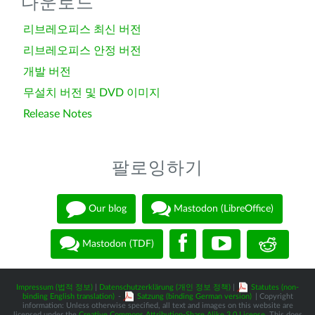
다운로드
리브레오피스 최신 버전
리브레오피스 안정 버전
개발 버전
무설치 버전 및 DVD 이미지
Release Notes
팔로잉하기
Our blog
Mastodon (LibreOffice)
Mastodon (TDF)
Impressum (법적 정보)
|
Datenschutzerklärung (개인 정보 정책)
|
Statutes (non-
binding English translation)
-
Satzung (binding German version)
| Copyright
information: Unless otherwise specified, all text and images on this website are
licensed under the
Creative Commons Attribution-Share Alike 3.0 License
. This does