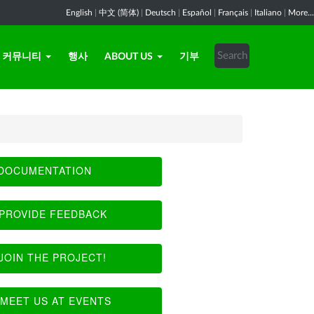
English
|
中文 (简体)
|
Deutsch
|
Español
|
Français
|
Italiano
|
More...
커뮤니티
행사
ABOUT US
기부
DOCUMENTATION
PROVIDE FEEDBACK
JOIN THE PROJECT!
MEET US AT EVENTS