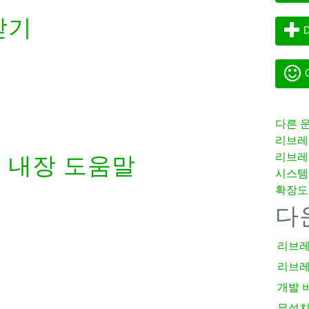
받기
D
G
다른 
리브레
리브레
a
내장 도움말
시스템
확장도
다
리브레
리브레
개발 
무설치