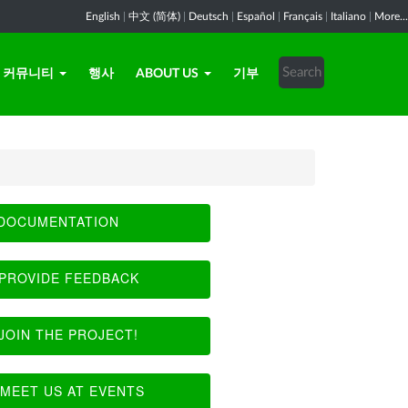
English
|
中文 (简体)
|
Deutsch
|
Español
|
Français
|
Italiano
|
More...
커뮤니티
행사
ABOUT US
기부
DOCUMENTATION
PROVIDE FEEDBACK
JOIN THE PROJECT!
MEET US AT EVENTS