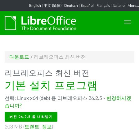
English
|
中文 (简体)
|
Deutsch
|
Español
|
Français
|
Italiano
|
More...
다운로드
/
리브레오피스 최신 버전
리브레오피스 최신 버전
기본 설치 프로그램
선택: Linux x64 (deb) 용 리브레오피스 26.2.5 -
변경하시겠
습니까?
버전 26.2.5 을 내려받기
208 MB (
토렌트
,
정보
)