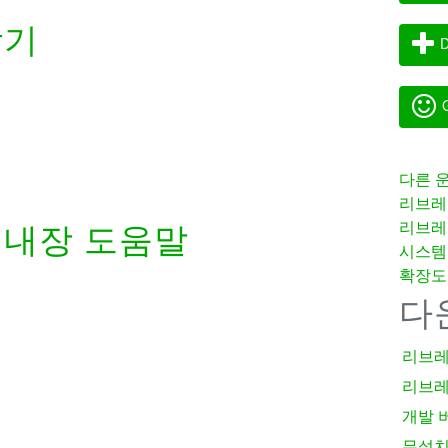
받기
D
G
다른 
리브레
리브레
내장 도움말
시스템
확장도
다
리브레
리브레
개발 
무설치