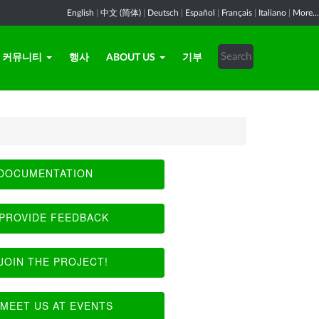
English
|
中文 (简体)
|
Deutsch
|
Español
|
Français
|
Italiano
|
More...
커뮤니티
행사
ABOUT US
기부
DOCUMENTATION
PROVIDE FEEDBACK
JOIN THE PROJECT!
MEET US AT EVENTS