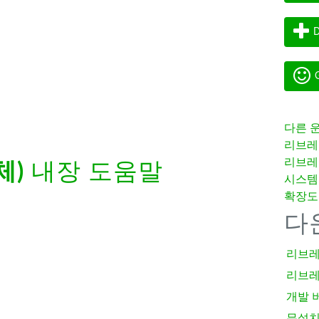
기
D
G
다른 
리브레
리브레
체)
내장 도움말
시스템
확장도
다
리브레
리브레
개발 
무설치