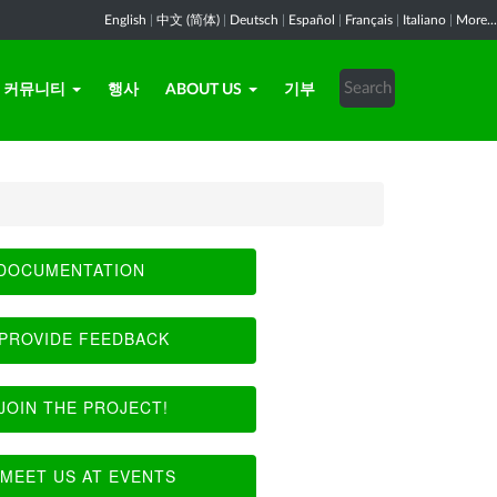
English
|
中文 (简体)
|
Deutsch
|
Español
|
Français
|
Italiano
|
More...
커뮤니티
행사
ABOUT US
기부
DOCUMENTATION
PROVIDE FEEDBACK
JOIN THE PROJECT!
MEET US AT EVENTS