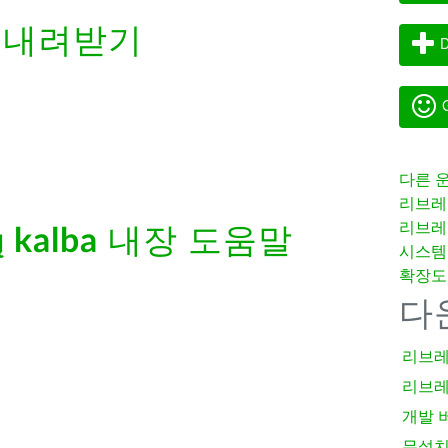
 내려받기
D
G
다른 
리브레
리브레
ų kalba
내장 도움말
시스템
확장도
다
리브레
리브레
개발 
무설치