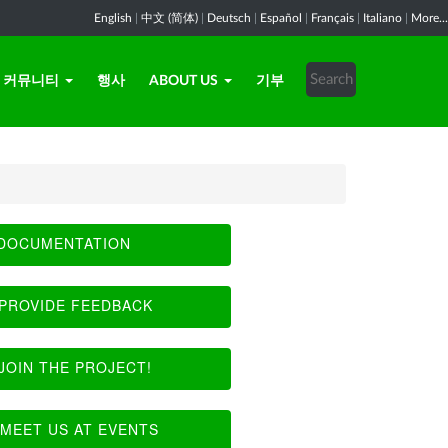
English
|
中文 (简体)
|
Deutsch
|
Español
|
Français
|
Italiano
|
More...
커뮤니티
행사
ABOUT US
기부
DOCUMENTATION
PROVIDE FEEDBACK
JOIN THE PROJECT!
MEET US AT EVENTS