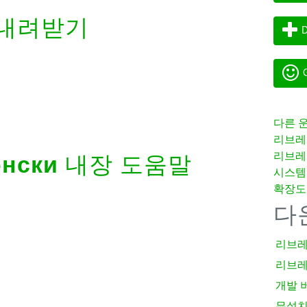
내려받기
D
G
다른 
리브레
리브레
онски
내장 도움말
시스템
확장도
다
리브레
리브레
개발 
무설치