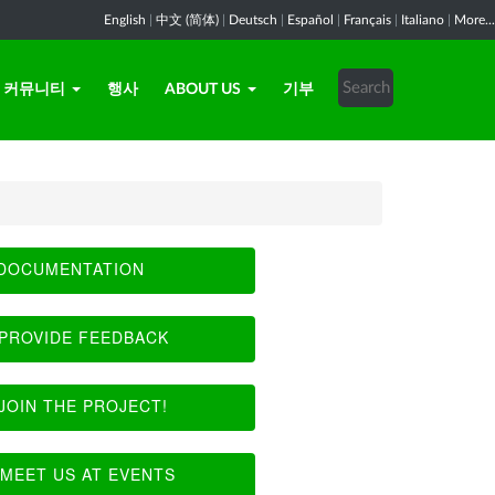
English
|
中文 (简体)
|
Deutsch
|
Español
|
Français
|
Italiano
|
More...
커뮤니티
행사
ABOUT US
기부
DOCUMENTATION
PROVIDE FEEDBACK
JOIN THE PROJECT!
MEET US AT EVENTS