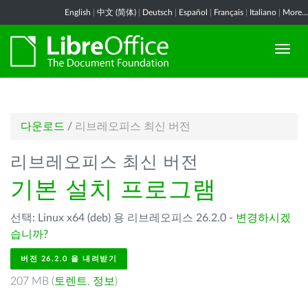
English
|
中文 (简体)
|
Deutsch
|
Español
|
Français
|
Italiano
|
More...
다운로드
/
리브레오피스 최신 버전
리브레오피스 최신 버전
기본 설치 프로그램
선택: Linux x64 (deb) 용 리브레오피스 26.2.0 -
변경하시겠
습니까?
버전 26.2.0 을 내려받기
207 MB (
토렌트
,
정보
)