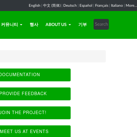
English
|
中文 (简体)
|
Deutsch
|
Español
|
Français
|
Italiano
|
More...
커뮤니티
행사
ABOUT US
기부
DOCUMENTATION
PROVIDE FEEDBACK
JOIN THE PROJECT!
MEET US AT EVENTS