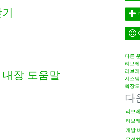
받기
D
G
다른 
리브레
리브레
내장 도움말
시스템
확장도
다
리브레
리브레
개발 
무설치