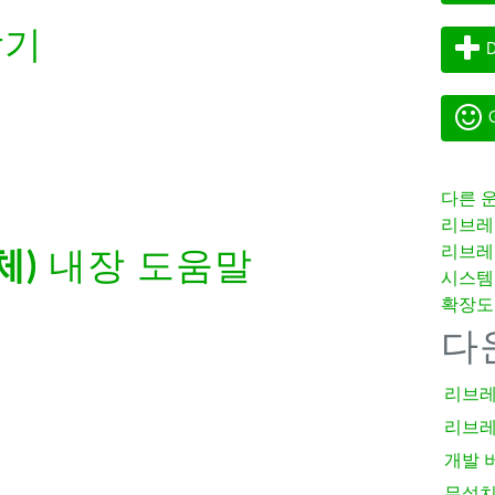
받기
D
G
다른 
리브레
리브레
체)
내장 도움말
시스템
확장도
다
리브레
리브레
개발 
무설치