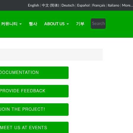
English
|
中文 (简体)
|
Deutsch
|
Español
|
Français
|
Italiano
|
More...
커뮤니티
행사
ABOUT US
기부
DOCUMENTATION
PROVIDE FEEDBACK
JOIN THE PROJECT!
MEET US AT EVENTS