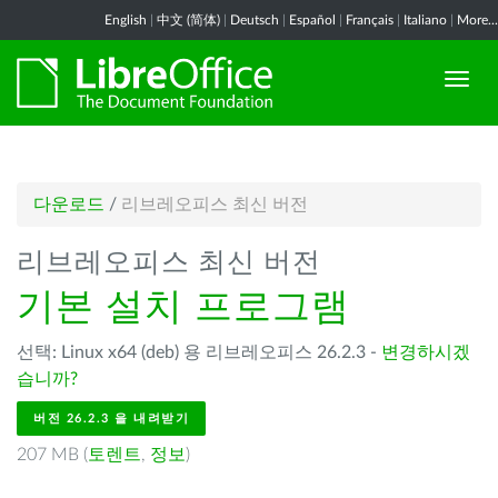
English
|
中文 (简体)
|
Deutsch
|
Español
|
Français
|
Italiano
|
More...
다운로드
/
리브레오피스 최신 버전
리브레오피스 최신 버전
기본 설치 프로그램
선택: Linux x64 (deb) 용 리브레오피스 26.2.3 -
변경하시겠
습니까?
버전 26.2.3 을 내려받기
207 MB (
토렌트
,
정보
)