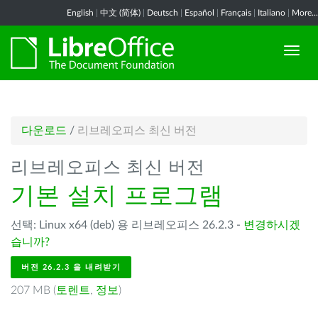
English
|
中文 (简体)
|
Deutsch
|
Español
|
Français
|
Italiano
|
More...
다운로드
/
리브레오피스 최신 버전
리브레오피스 최신 버전
기본 설치 프로그램
선택: Linux x64 (deb) 용 리브레오피스 26.2.3 -
변경하시겠
습니까?
버전 26.2.3 을 내려받기
207 MB (
토렌트
,
정보
)