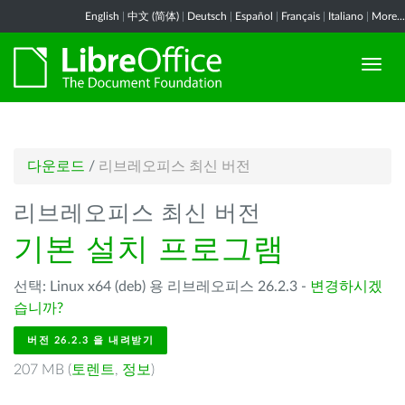
English
|
中文 (简体)
|
Deutsch
|
Español
|
Français
|
Italiano
|
More...
다운로드
/
리브레오피스 최신 버전
리브레오피스 최신 버전
기본 설치 프로그램
선택: Linux x64 (deb) 용 리브레오피스 26.2.3 -
변경하시겠
습니까?
버전 26.2.3 을 내려받기
207 MB (
토렌트
,
정보
)