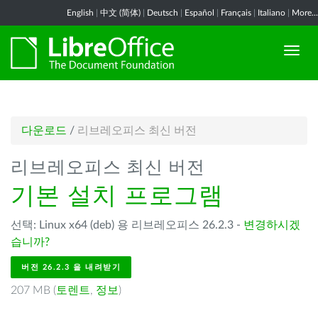
English
|
中文 (简体)
|
Deutsch
|
Español
|
Français
|
Italiano
|
More...
다운로드
/
리브레오피스 최신 버전
리브레오피스 최신 버전
기본 설치 프로그램
선택: Linux x64 (deb) 용 리브레오피스 26.2.3 -
변경하시겠
습니까?
버전 26.2.3 을 내려받기
207 MB (
토렌트
,
정보
)