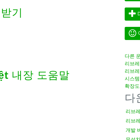
려받기
D
G
다른 
리브레
리브레
ệt
내장 도움말
시스템
확장도
다
리브레
리브레
개발 
무설치