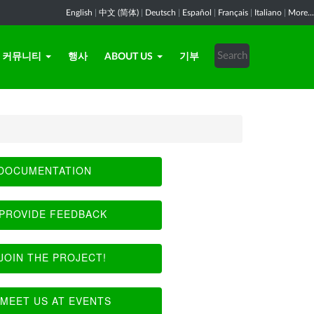
English
|
中文 (简体)
|
Deutsch
|
Español
|
Français
|
Italiano
|
More...
커뮤니티
행사
ABOUT US
기부
DOCUMENTATION
PROVIDE FEEDBACK
JOIN THE PROJECT!
MEET US AT EVENTS