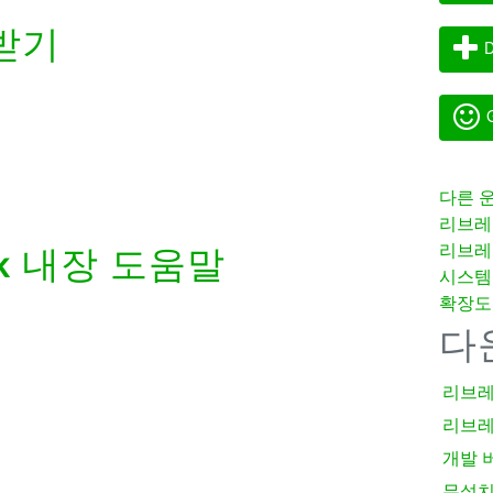
받기
D
G
다른 
리브레
리브레
k
내장 도움말
시스템
확장도
다
리브레
리브레
개발 
무설치