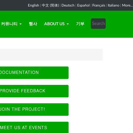
English
|
中文 (简体)
|
Deutsch
|
Español
|
Français
|
Italiano
|
More...
커뮤니티
행사
ABOUT US
기부
DOCUMENTATION
PROVIDE FEEDBACK
JOIN THE PROJECT!
MEET US AT EVENTS