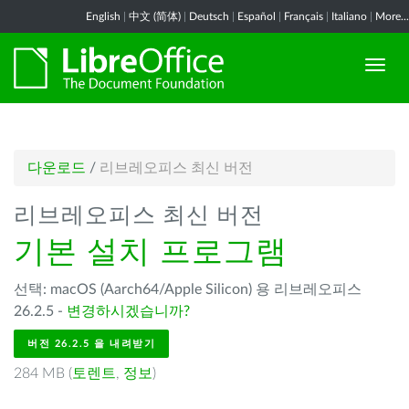
English
|
中文 (简体)
|
Deutsch
|
Español
|
Français
|
Italiano
|
More...
다운로드
/
리브레오피스 최신 버전
리브레오피스 최신 버전
기본 설치 프로그램
선택: macOS (Aarch64/Apple Silicon) 용 리브레오피스
26.2.5 -
변경하시겠습니까?
버전 26.2.5 을 내려받기
284 MB (
토렌트
,
정보
)