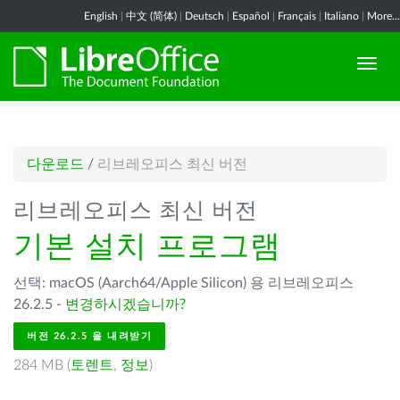
English
|
中文 (简体)
|
Deutsch
|
Español
|
Français
|
Italiano
|
More...
다운로드
/
리브레오피스 최신 버전
리브레오피스 최신 버전
기본 설치 프로그램
선택: macOS (Aarch64/Apple Silicon) 용 리브레오피스
26.2.5 -
변경하시겠습니까?
버전 26.2.5 을 내려받기
284 MB (
토렌트
,
정보
)