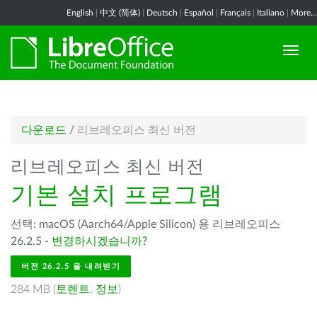
English
|
中文 (简体)
|
Deutsch
|
Español
|
Français
|
Italiano
|
More...
다운로드
/
리브레오피스 최신 버전
리브레오피스 최신 버전
기본 설치 프로그램
선택: macOS (Aarch64/Apple Silicon) 용 리브레오피스
26.2.5 -
변경하시겠습니까?
버전 26.2.5 을 내려받기
284 MB (
토렌트
,
정보
)