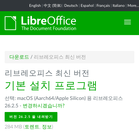
English
|
中文 (简体)
|
Deutsch
|
Español
|
Français
|
Italiano
|
More...
다운로드
/
리브레오피스 최신 버전
리브레오피스 최신 버전
기본 설치 프로그램
선택: macOS (Aarch64/Apple Silicon) 용 리브레오피스
26.2.5 -
변경하시겠습니까?
버전 26.2.5 을 내려받기
284 MB (
토렌트
,
정보
)