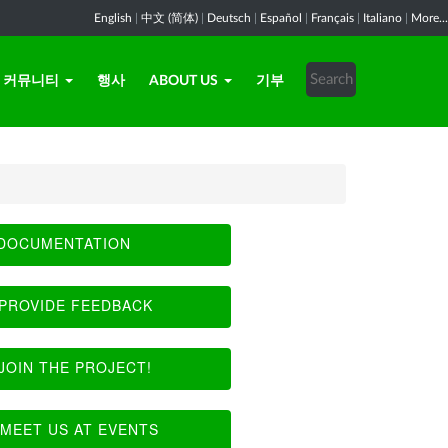
English
|
中文 (简体)
|
Deutsch
|
Español
|
Français
|
Italiano
|
More...
커뮤니티
행사
ABOUT US
기부
DOCUMENTATION
PROVIDE FEEDBACK
JOIN THE PROJECT!
MEET US AT EVENTS