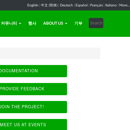
English
|
中文 (简体)
|
Deutsch
|
Español
|
Français
|
Italiano
|
More...
커뮤니티
행사
ABOUT US
기부
DOCUMENTATION
PROVIDE FEEDBACK
JOIN THE PROJECT!
MEET US AT EVENTS