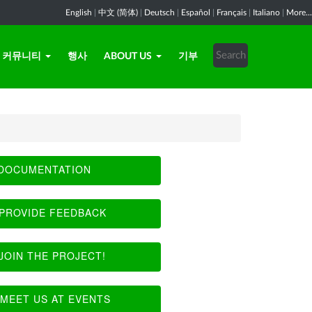
English
|
中文 (简体)
|
Deutsch
|
Español
|
Français
|
Italiano
|
More...
커뮤니티
행사
ABOUT US
기부
DOCUMENTATION
PROVIDE FEEDBACK
JOIN THE PROJECT!
MEET US AT EVENTS