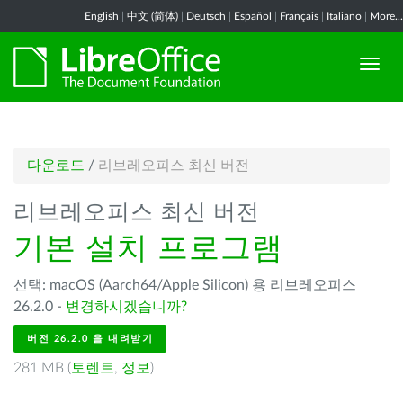
English
|
中文 (简体)
|
Deutsch
|
Español
|
Français
|
Italiano
|
More...
다운로드
/
리브레오피스 최신 버전
리브레오피스 최신 버전
기본 설치 프로그램
선택: macOS (Aarch64/Apple Silicon) 용 리브레오피스
26.2.0 -
변경하시겠습니까?
버전 26.2.0 을 내려받기
281 MB (
토렌트
,
정보
)