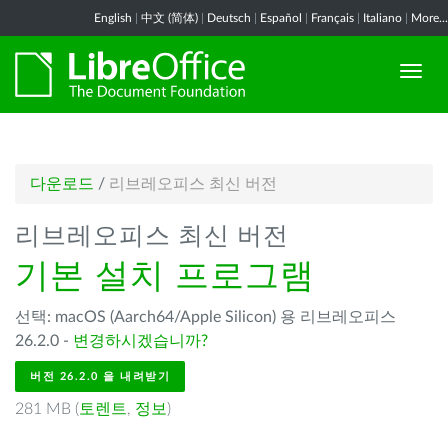
English
|
中文 (简体)
|
Deutsch
|
Español
|
Français
|
Italiano
|
More...
다운로드
/
리브레오피스 최신 버전
리브레오피스 최신 버전
기본 설치 프로그램
선택: macOS (Aarch64/Apple Silicon) 용 리브레오피스
26.2.0 -
변경하시겠습니까?
버전 26.2.0 을 내려받기
281 MB (
토렌트
,
정보
)