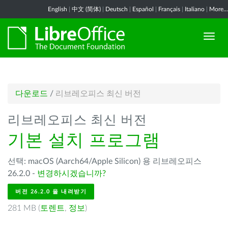
English
|
中文 (简体)
|
Deutsch
|
Español
|
Français
|
Italiano
|
More...
다운로드
/
리브레오피스 최신 버전
리브레오피스 최신 버전
기본 설치 프로그램
선택: macOS (Aarch64/Apple Silicon) 용 리브레오피스
26.2.0 -
변경하시겠습니까?
버전 26.2.0 을 내려받기
281 MB (
토렌트
,
정보
)