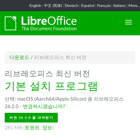
English
|
中文 (简体)
|
Deutsch
|
Español
|
Français
|
Italiano
|
More...
다운로드
/
리브레오피스 최신 버전
리브레오피스 최신 버전
기본 설치 프로그램
선택: macOS (Aarch64/Apple Silicon) 용 리브레오피스
26.2.0 -
변경하시겠습니까?
버전 26.2.0 을 내려받기
281 MB (
토렌트
,
정보
)