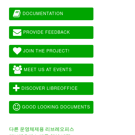
DOCUMENTATION
PROVIDE FEEDBACK
JOIN THE PROJECT!
MEET US AT EVENTS
DISCOVER LIBREOFFICE
GOOD LOOKING DOCUMENTS
다른 운영체제용 리브레오피스