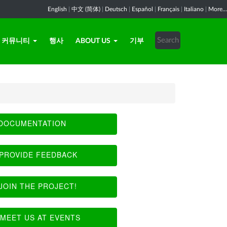
English
|
中文 (简体)
|
Deutsch
|
Español
|
Français
|
Italiano
|
More...
커뮤니티
행사
ABOUT US
기부
DOCUMENTATION
PROVIDE FEEDBACK
JOIN THE PROJECT!
MEET US AT EVENTS