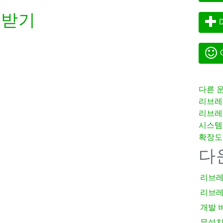
려받기
D
G
다른 
리브레
리브레
시스템
확장도
다
리브레
리브레
개발 
무설치