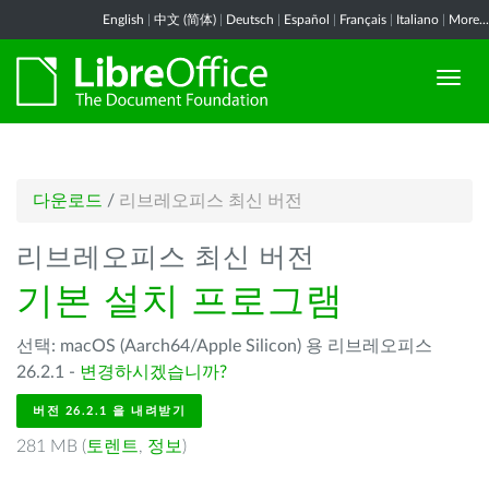
English
|
中文 (简体)
|
Deutsch
|
Español
|
Français
|
Italiano
|
More...
다운로드
/
리브레오피스 최신 버전
리브레오피스 최신 버전
기본 설치 프로그램
선택: macOS (Aarch64/Apple Silicon) 용 리브레오피스
26.2.1 -
변경하시겠습니까?
버전 26.2.1 을 내려받기
281 MB (
토렌트
,
정보
)