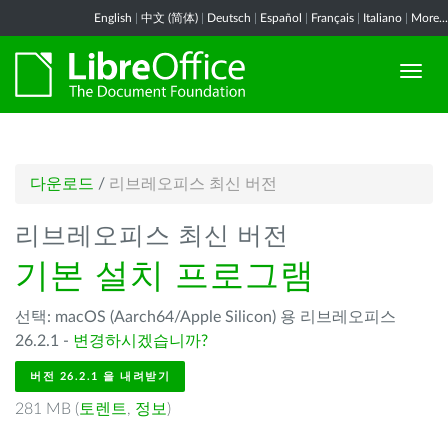
English
|
中文 (简体)
|
Deutsch
|
Español
|
Français
|
Italiano
|
More...
다운로드
/
리브레오피스 최신 버전
리브레오피스 최신 버전
기본 설치 프로그램
선택: macOS (Aarch64/Apple Silicon) 용 리브레오피스
26.2.1 -
변경하시겠습니까?
버전 26.2.1 을 내려받기
281 MB (
토렌트
,
정보
)