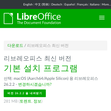
English
|
中文 (简体)
|
Deutsch
|
Español
|
Français
|
Italiano
|
More...
다운로드
/
리브레오피스 최신 버전
리브레오피스 최신 버전
기본 설치 프로그램
선택: macOS (Aarch64/Apple Silicon) 용 리브레오피스
26.2.2 -
변경하시겠습니까?
버전 26.2.2 을 내려받기
281 MB (
토렌트
,
정보
)