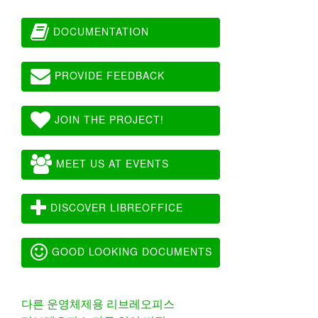
DOCUMENTATION
PROVIDE FEEDBACK
JOIN THE PROJECT!
MEET US AT EVENTS
DISCOVER LIBREOFFICE
GOOD LOOKING DOCUMENTS
다른 운영체제용 리브레오피스