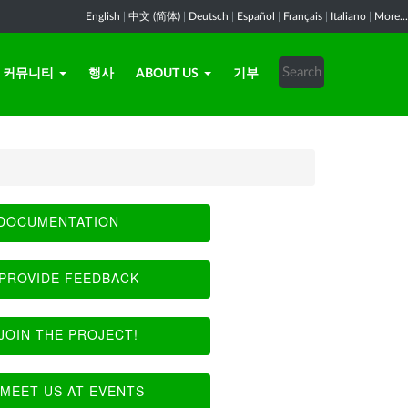
English
|
中文 (简体)
|
Deutsch
|
Español
|
Français
|
Italiano
|
More...
커뮤니티
행사
ABOUT US
기부
DOCUMENTATION
PROVIDE FEEDBACK
JOIN THE PROJECT!
MEET US AT EVENTS