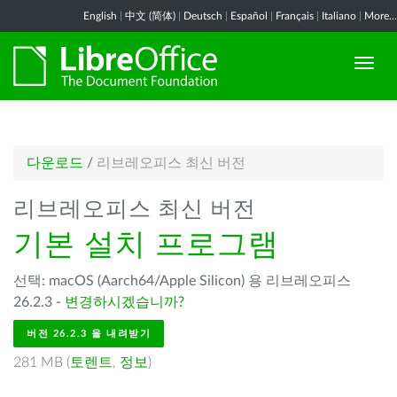
English
|
中文 (简体)
|
Deutsch
|
Español
|
Français
|
Italiano
|
More...
다운로드
/
리브레오피스 최신 버전
리브레오피스 최신 버전
기본 설치 프로그램
선택: macOS (Aarch64/Apple Silicon) 용 리브레오피스
26.2.3 -
변경하시겠습니까?
버전 26.2.3 을 내려받기
281 MB (
토렌트
,
정보
)