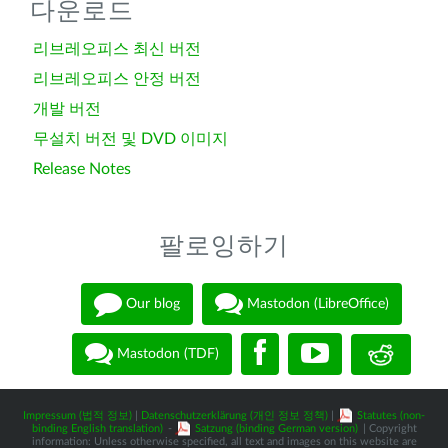
다운로드
리브레오피스 최신 버전
리브레오피스 안정 버전
개발 버전
무설치 버전 및 DVD 이미지
Release Notes
팔로잉하기
Our blog
Mastodon (LibreOffice)
Mastodon (TDF)
Impressum (법적 정보)
|
Datenschutzerklärung (개인 정보 정책)
|
Statutes (non-
binding English translation)
-
Satzung (binding German version)
| Copyright
information: Unless otherwise specified, all text and images on this website are