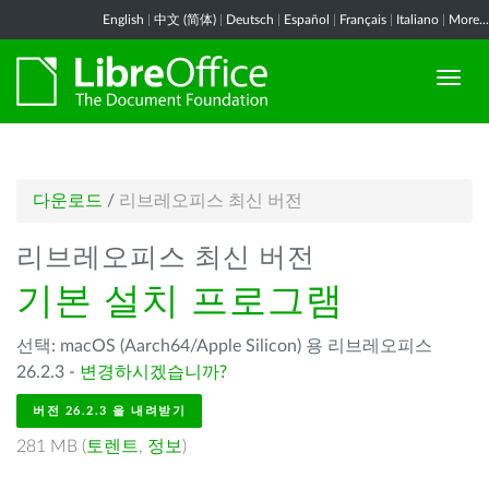
English
|
中文 (简体)
|
Deutsch
|
Español
|
Français
|
Italiano
|
More...
다운로드
/
리브레오피스 최신 버전
리브레오피스 최신 버전
기본 설치 프로그램
선택: macOS (Aarch64/Apple Silicon) 용 리브레오피스
26.2.3 -
변경하시겠습니까?
버전 26.2.3 을 내려받기
281 MB (
토렌트
,
정보
)