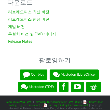
다운로드
리브레오피스 최신 버전
리브레오피스 안정 버전
개발 버전
무설치 버전 및 DVD 이미지
Release Notes
팔로잉하기
Our blog
Mastodon (LibreOffice)
Mastodon (TDF)
Impressum (법적 정보)
|
Datenschutzerklärung (개인 정보 정책)
|
Statutes (non-
binding English translation)
-
Satzung (binding German version)
| Copyright
information: Unless otherwise specified, all text and images on this website are