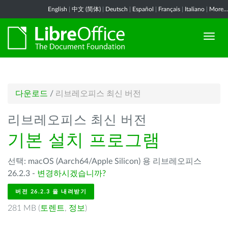
English
|
中文 (简体)
|
Deutsch
|
Español
|
Français
|
Italiano
|
More...
다운로드
/
리브레오피스 최신 버전
리브레오피스 최신 버전
기본 설치 프로그램
선택: macOS (Aarch64/Apple Silicon) 용 리브레오피스
26.2.3 -
변경하시겠습니까?
버전 26.2.3 을 내려받기
281 MB (
토렌트
,
정보
)