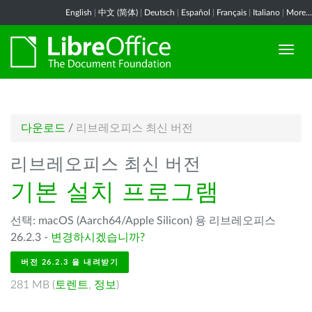
English
|
中文 (简体)
|
Deutsch
|
Español
|
Français
|
Italiano
|
More...
다운로드
/
리브레오피스 최신 버전
리브레오피스 최신 버전
기본 설치 프로그램
선택: macOS (Aarch64/Apple Silicon) 용 리브레오피스
26.2.3 -
변경하시겠습니까?
버전 26.2.3 을 내려받기
281 MB (
토렌트
,
정보
)