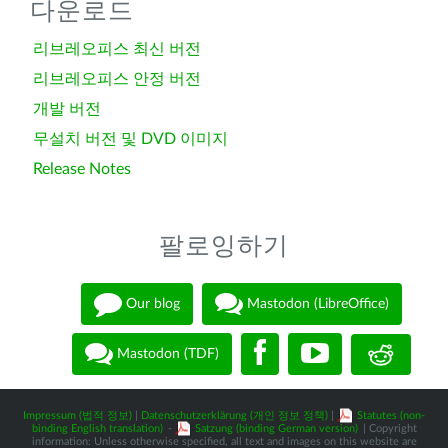
다운로드
리브레오피스 최신 버전
리브레오피스 안정 버전
개발 버전
무설치 버전 및 DVD 이미지
Release Notes
팔로잉하기
Our blog
Mastodon (LibreOffice)
Mastodon (TDF)
Impressum (법적 정보)
|
Datenschutzerklärung (개인 정보 정책)
|
Statutes (non-
binding English translation)
-
Satzung (binding German version)
| Copyright
information: Unless otherwise specified, all text and images on this website are