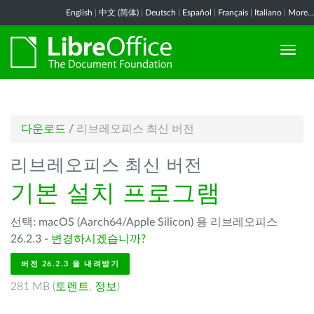
English
|
中文 (简体)
|
Deutsch
|
Español
|
Français
|
Italiano
|
More...
다운로드
/
리브레오피스 최신 버전
리브레오피스 최신 버전
기본 설치 프로그램
선택: macOS (Aarch64/Apple Silicon) 용 리브레오피스
26.2.3 -
변경하시겠습니까?
버전 26.2.3 을 내려받기
281 MB (
토렌트
,
정보
)