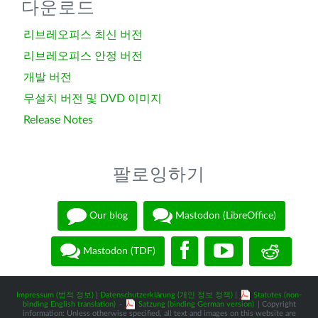
다운로드
리브레오피스 최신 버전
리브레오피스 안정 버전
개발 버전
무설치 버전 및 DVD 이미지
Release Notes
팔로잉하기
Our blog
Mastodon (LibreOffice)
Mastodon (TDF)
Impressum (법적 정보)
|
Datenschutzerklärung (개인 정보 정책)
|
Statutes (non-
binding English translation)
-
Satzung (binding German version)
| Copyright
information: Unless otherwise specified, all text and images on this website are