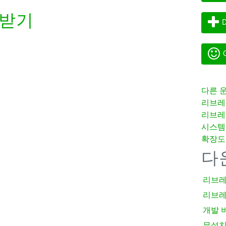
려받기
D
G
다른 
리브레
리브레
시스템
확장도
다
리브레
리브레
개발 
무설치