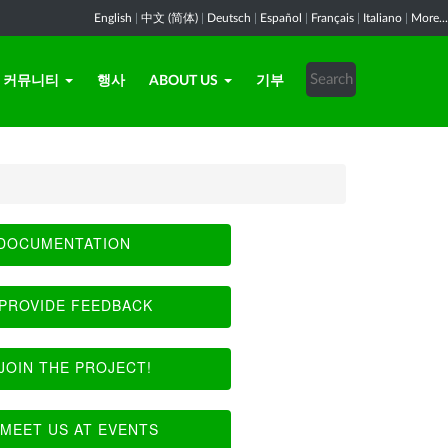
English
|
中文 (简体)
|
Deutsch
|
Español
|
Français
|
Italiano
|
More...
커뮤니티
행사
ABOUT US
기부
DOCUMENTATION
PROVIDE FEEDBACK
JOIN THE PROJECT!
MEET US AT EVENTS