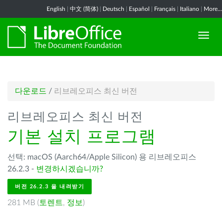
English
|
中文 (简体)
|
Deutsch
|
Español
|
Français
|
Italiano
|
More...
다운로드
/
리브레오피스 최신 버전
리브레오피스 최신 버전
기본 설치 프로그램
선택: macOS (Aarch64/Apple Silicon) 용 리브레오피스
26.2.3 -
변경하시겠습니까?
버전 26.2.3 을 내려받기
281 MB (
토렌트
,
정보
)