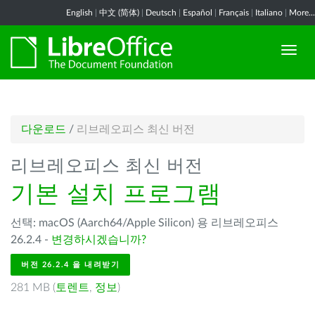
English
|
中文 (简体)
|
Deutsch
|
Español
|
Français
|
Italiano
|
More...
다운로드
/
리브레오피스 최신 버전
리브레오피스 최신 버전
기본 설치 프로그램
선택: macOS (Aarch64/Apple Silicon) 용 리브레오피스
26.2.4 -
변경하시겠습니까?
버전 26.2.4 을 내려받기
281 MB (
토렌트
,
정보
)