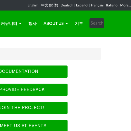
English
|
中文 (简体)
|
Deutsch
|
Español
|
Français
|
Italiano
|
More...
커뮤니티
행사
ABOUT US
기부
DOCUMENTATION
PROVIDE FEEDBACK
JOIN THE PROJECT!
MEET US AT EVENTS